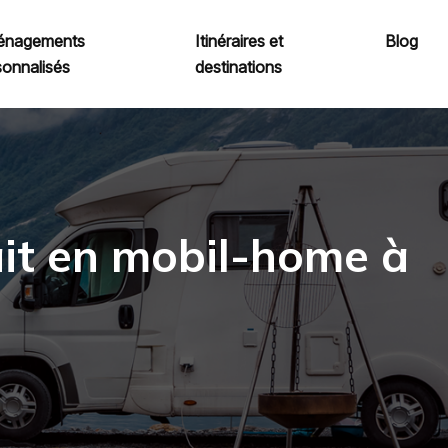
nagements
Itinéraires et
Blog
sonnalisés
destinations
ait en mobil-home à