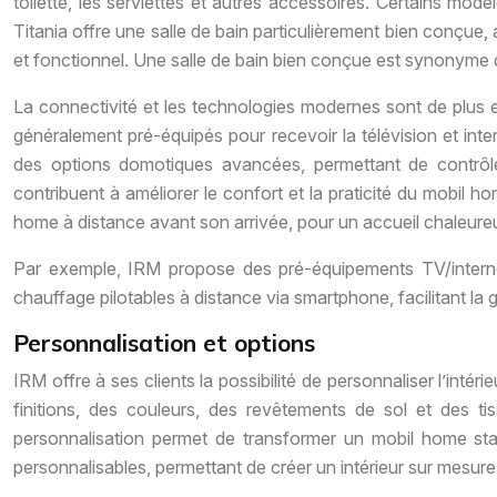
toilette, les serviettes et autres accessoires. Certains mo
Titania offre une salle de bain particulièrement bien conç
et fonctionnel. Une salle de bain bien conçue est synonyme d
La connectivité et les technologies modernes sont de plus 
généralement pré-équipés pour recevoir la télévision et int
des options domotiques avancées, permettant de contrôler
contribuent à améliorer le confort et la praticité du mobil h
home à distance avant son arrivée, pour un accueil chaleure
Par exemple, IRM propose des pré-équipements TV/intern
chauffage pilotables à distance via smartphone, facilitant la g
Personnalisation et options
IRM offre à ses clients la possibilité de personnaliser l’in
finitions, des couleurs, des revêtements de sol et des ti
personnalisation permet de transformer un mobil home sta
personnalisables, permettant de créer un intérieur sur mesur