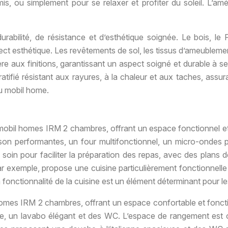
is, ou simplement pour se relaxer et profiter du soleil. L’a
rabilité, de résistance et d’esthétique soignée. Le bois, le
pect esthétique. Les revêtements de sol, les tissus d’ameublement 
e aux finitions, garantissant un aspect soigné et durable à ses 
tifié résistant aux rayures, à la chaleur et aux taches, assuran
du mobil home.
mobil homes IRM 2 chambres, offrant un espace fonctionnel et
n performantes, un four multifonctionnel, un micro-ondes pr
 soin pour faciliter la préparation des repas, avec des plans 
par exemple, propose une cuisine particulièrement fonctionnell
a fonctionnalité de la cuisine est un élément déterminant pour l
 homes IRM 2 chambres, offrant un espace confortable et fonct
 un lavabo élégant et des WC. L’espace de rangement est op