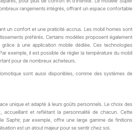
séparés, pour plus de confort et d’intimité. Le modèle Super
nombreux rangements intégrés, offrant un espace confortable
nt un confort et une praticité accrus. Les mobil homes sont
vertissements préférés. Certains modèles proposent également
, grâce à une application mobile dédiée. Ces technologies
Par exemple, il est possible de régler la température du mobil
portant pour de nombreux acheteurs.
domotique sont aussi disponibles, comme des systèmes de
space unique et adapté à leurs goûts personnels. Le choix des
 accueillant et reflétant la personnalité de chacun. Cette
e Saphir, par exemple, offre une large gamme de finitions
sation est un atout majeur pour se sentir chez soi.