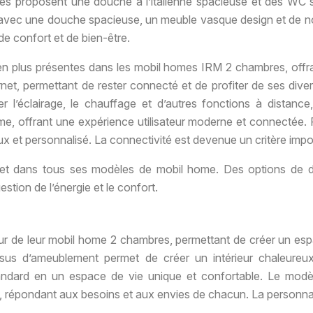
dèles proposent une douche à l’italienne spacieuse et des WC 
ue, avec une douche spacieuse, un meuble vasque design et de 
e confort et de bien-être.
en plus présentes dans les mobil homes IRM 2 chambres, offra
ernet, permettant de rester connecté et de profiter de ses di
 l’éclairage, le chauffage et d’autres fonctions à distance
ome, offrant une expérience utilisateur moderne et connectée. 
ux et personnalisé. La connectivité est devenue un critère im
et dans tous ses modèles de mobil home. Des options de 
estion de l’énergie et le confort.
térieur de leur mobil home 2 chambres, permettant de créer un e
ssus d’ameublement permet de créer un intérieur chaleureux,
ndard en un espace de vie unique et confortable. Le modèl
e, répondant aux besoins et aux envies de chacun. La personnali