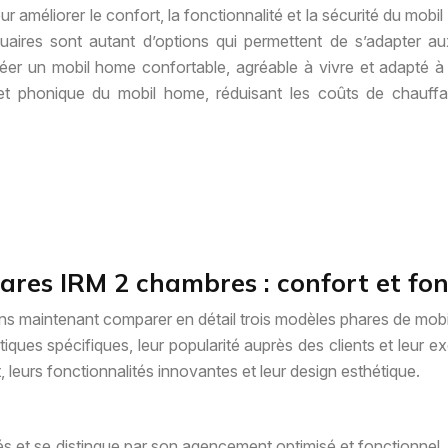
méliorer le confort, la fonctionnalité et la sécurité du mobil 
quaires sont autant d’options qui permettent de s’adapter a
éer un mobil home confortable, agréable à vivre et adapté à 
e et phonique du mobil home, réduisant les coûts de chauffa
ares IRM 2 chambres : confort et fon
llons maintenant comparer en détail trois modèles phares de mo
tiques spécifiques, leur popularité auprès des clients et leur 
, leurs fonctionnalités innovantes et leur design esthétique.
és et se distingue par son agencement optimisé et fonctionnel. 