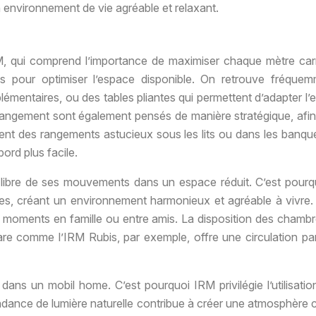
un environnement de vie agréable et relaxant.
 IRM, qui comprend l’importance de maximiser chaque mètre c
es pour optimiser l’espace disponible. On retrouve fréque
supplémentaires, ou des tables pliantes qui permettent d’adapt
angement sont également pensés de manière stratégique, afin d’
ent des rangements astucieux sous les lits ou dans les banque
ord plus facile.
ise et libre de ses mouvements dans un espace réduit. C’est p
ièces, créant un environnement harmonieux et agréable à vivre.
s moments en famille ou entre amis. La disposition des chambre
e comme l’IRM Rubis, par exemple, offre une circulation par
dans un mobil home. C’est pourquoi IRM privilégie l’utilisati
abondance de lumière naturelle contribue à créer une atmosphère 