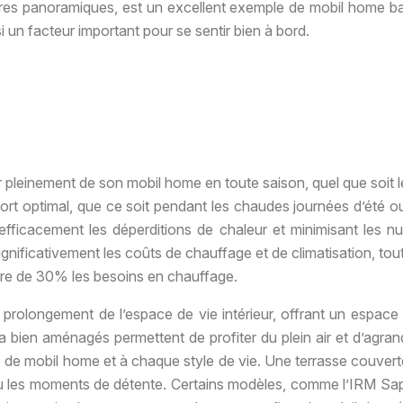
ures panoramiques, est un excellent exemple de mobil home baig
 un facteur important pour se sentir bien à bord.
r pleinement de son mobil home en toute saison, quel que soit l
rt optimal, que ce soit pendant les chaudes journées d’été ou le
 efficacement les déperditions de chaleur et minimisant les 
significativement les coûts de chauffage et de climatisation, tou
ire de 30% les besoins en chauffage.
olongement de l’espace de vie intérieur, offrant un espace su
 bien aménagés permettent de profiter du plein air et d’agran
e mobil home et à chaque style de vie. Une terrasse couverte,
 ou les moments de détente. Certains modèles, comme l’IRM Sap